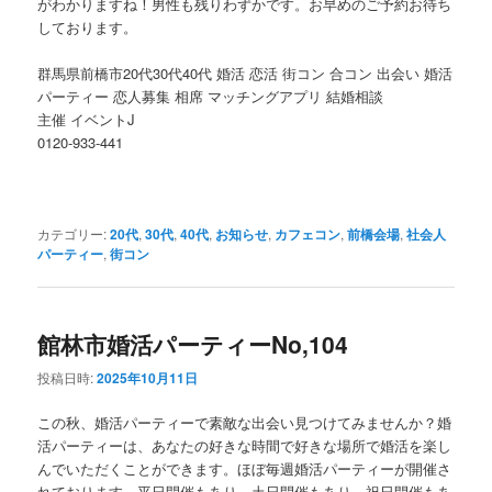
がわかりますね！男性も残りわずかです。お早めのご予約お待ち
しております。
群馬県前橋市20代30代40代 婚活 恋活 街コン 合コン 出会い 婚活
パーティー 恋人募集 相席 マッチングアプリ 結婚相談
主催 イベントJ
0120-933-441
カテゴリー:
20代
,
30代
,
40代
,
お知らせ
,
カフェコン
,
前橋会場
,
社会人
パーティー
,
街コン
館林市婚活パーティーNo,104
投稿日時:
2025年10月11日
この秋、婚活パーティーで素敵な出会い見つけてみませんか？婚
活パーティーは、あなたの好きな時間で好きな場所で婚活を楽し
んでいただくことができます。ほぼ毎週婚活パーティーが開催さ
れております。平日開催もあり、土日開催もあり、祝日開催もあ