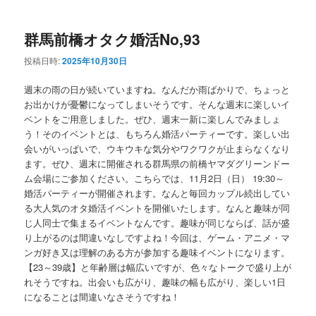
ー
コ
ン
群馬前橋オタク婚活No,93
ン
テ
投稿日時:
2025年10月30日
テ
ン
週末の雨の日が続いていますね。なんだか雨ばかりで、ちょっと
ン
ツ
お出かけが憂鬱になってしまいそうです。そんな週末に楽しいイ
ベントをご用意しました。ぜひ、週末一新に楽しんでみましょ
う！そのイベントとは、もちろん婚活パーティーです。楽しい出
ツ
へ
会いがいっぱいで、ウキウキな気分やワクワクが止まらなくなり
ます。ぜひ、週末に開催される群馬県の前橋ヤマダグリーンドー
へ
移
ム会場にご参加ください。こちらでは、11月2日（日） 19:30～
婚活パーティーが開催されます。なんと毎回カップル続出してい
移
動
る大人気のオタ婚活イベントを開催いたします。なんと趣味が同
じ人同士で集まるイベントなんです。趣味が同じならば、話が盛
動
り上がるのは間違いなしですよね！今回は、ゲーム・アニメ・マ
ンガ好き又は理解のある方が参加する趣味イベントになります。
【23～39歳】と年齢層は幅広いですが、色々なトークで盛り上が
れそうですね。出会いも広がり、趣味の幅も広がり、楽しい1日
になることは間違いなさそうですね！