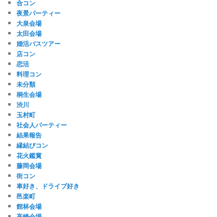
合コン
夜景パーティー
大泉会場
太田会場
婚活バスツアー
店コン
恋活
料理コン
未分類
桐生会場
渋川
玉村町
社会人パーティー
結果報告
縁結びコン
花火鑑賞
藤岡会場
街コン
車好き、ドライブ好き
邑楽町
館林会場
高崎会場