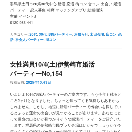
群馬県太田市20第30代中心 婚活 恋活 街コン 合コン 出会い 婚活
パーティー 恋人募集 相席 マッチングアプリ 結婚相談
主催 イベントJ
0120-933-441
カテゴリー:
20代
,
30代
,
BIGパーティー
,
お知らせ
,
太田会場
,
店コン
,
恋
活
,
社会人パーティー
,
街コン
女性満員10/4(土)伊勢崎市婚活
パーティーNo,154
投稿日時:
2025年10月3日
いよいよ10月の婚活パーティーのご案内です。もう今年も残ると
ころ2ヶ月となりました。ちょっと焦ってくる気持ちもあるかも
しれません。しかし、地道に婚活パーティーで出会いを探してい
るとふっと運命の出会いが見つかることがあります。あなたにと
って運命の出会いが見つかりそうな婚活パーティーをご紹介いた
します。群馬県の伊勢崎市民プラザ会場はいかがでしょうか？今
年たくさんの婚活パーティーが開催されており、カップルもたく