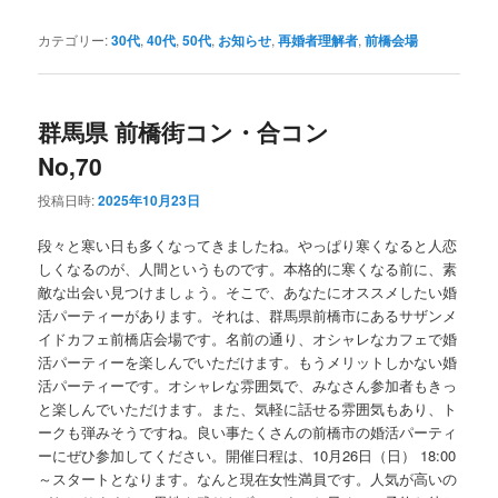
カテゴリー:
30代
,
40代
,
50代
,
お知らせ
,
再婚者理解者
,
前橋会場
群馬県 前橋街コン・合コン
No,70
投稿日時:
2025年10月23日
段々と寒い日も多くなってきましたね。やっぱり寒くなると人恋
しくなるのが、人間というものです。本格的に寒くなる前に、素
敵な出会い見つけましょう。そこで、あなたにオススメしたい婚
活パーティーがあります。それは、群馬県前橋市にあるサザンメ
イドカフェ前橋店会場です。名前の通り、オシャレなカフェで婚
活パーティーを楽しんでいただけます。もうメリットしかない婚
活パーティーです。オシャレな雰囲気で、みなさん参加者もきっ
と楽しんでいただけます。また、気軽に話せる雰囲気もあり、ト
ークも弾みそうですね。良い事たくさんの前橋市の婚活パーティ
ーにぜひ参加してください。開催日程は、10月26日（日） 18:00
～スタートとなります。なんと現在女性満員です。人気が高いの