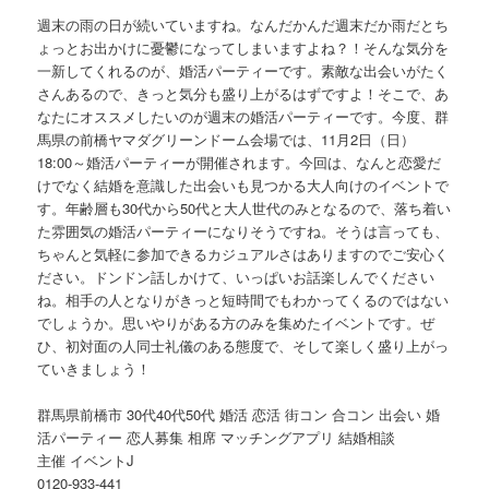
週末の雨の日が続いていますね。なんだかんだ週末だか雨だとち
ょっとお出かけに憂鬱になってしまいますよね？！そんな気分を
一新してくれるのが、婚活パーティーです。素敵な出会いがたく
さんあるので、きっと気分も盛り上がるはずですよ！そこで、あ
なたにオススメしたいのが週末の婚活パーティーです。今度、群
馬県の前橋ヤマダグリーンドーム会場では、11月2日（日）
18:00～婚活パーティーが開催されます。今回は、なんと恋愛だ
けでなく結婚を意識した出会いも見つかる大人向けのイベントで
す。年齢層も30代から50代と大人世代のみとなるので、落ち着い
た雰囲気の婚活パーティーになりそうですね。そうは言っても、
ちゃんと気軽に参加できるカジュアルさはありますのでご安心く
ださい。ドンドン話しかけて、いっぱいお話楽しんでください
ね。相手の人となりがきっと短時間でもわかってくるのではない
でしょうか。思いやりがある方のみを集めたイベントです。ぜ
ひ、初対面の人同士礼儀のある態度で、そして楽しく盛り上がっ
ていきましょう！
群馬県前橋市 30代40代50代 婚活 恋活 街コン 合コン 出会い 婚
活パーティー 恋人募集 相席 マッチングアプリ 結婚相談
主催 イベントJ
0120-933-441