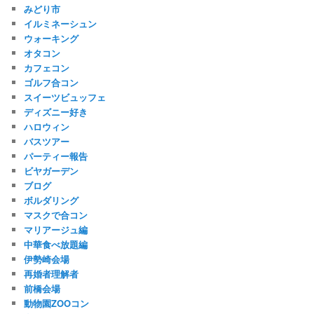
みどり市
イルミネーシュン
ウォーキング
オタコン
カフェコン
ゴルフ合コン
スイーツビュッフェ
ディズニー好き
ハロウィン
バスツアー
パーティー報告
ビヤガーデン
ブログ
ボルダリング
マスクで合コン
マリアージュ編
中華食べ放題編
伊勢崎会場
再婚者理解者
前橋会場
動物園ZOOコン