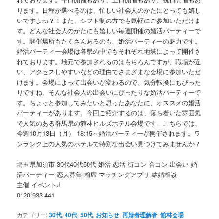
ります。日程が選べるのは、忙しい社会人のかたにとっても嬉し
いですよね？！また、シフト制の方でも気軽にご参加いただけま
す。どんな社会人のかたにも嬉しい毎週開催の婚活パーティーで
す。開催場所もたくさんあるのも、婚活パーティーの魅力です。
婚活パーティー会場は各県の中でもそれぞれ地域によって開催さ
れております。地元で参加されるのはもちろんですが、職場が近
い、アクセスしやすいなどの理由でさまざまな会場に参加いただ
けます。会場によって出会いが変わるので、気分転換にもぴった
りですね。そんな社会人の出会いにぴったりな婚活パーティーで
す。ちょっと参加してみたいと思ったあなたに、オススメの婚活
パーティーがあります。今回ご紹介するのは、落ち着いた雰囲気
で人気のある群馬県の館林ヒルズホテル会場です。こちらでは、
今週10月13日（月） 18:15～婚活パーティーが開催されます。ワ
ンランク上の人気のホテルで特別な出会い見つけてみませんか？
埼玉県加須市 30代40代50代 婚活 恋活 街コン 合コン 出会い 婚
活パーティー 恋人募集 相席 マッチングアプリ 結婚相談
主催 イベントJ
0120-933-441
カテゴリー:
30代
,
40代
,
50代
,
お知らせ
,
再婚者理解者
,
館林会場