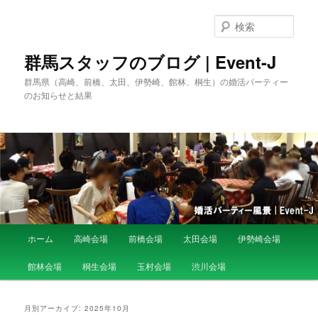
検
索
群馬スタッフのブログ | Event-J
群馬県（高崎、前橋、太田、伊勢崎、館林、桐生）の婚活パーティー
のお知らせと結果
メ
ホーム
高崎会場
前橋会場
太田会場
伊勢崎会場
メ
サ
イ
ン
館林会場
桐生会場
玉村会場
渋川会場
イ
ブ
メ
ニ
ン
コ
ュ
月別アーカイブ:
2025年10月