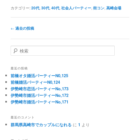
カテゴリー:
20代
,
30代
,
40代
,
社会人パーティー
,
街コン
,
高崎会場
投
←
過去の投稿
稿
ナ
ビ
検
ゲ
索
ー
シ
最近の投稿
ョ
前橋オタ婚活パーティーN0,125
ン
前橋婚活パーティーN0,124
伊勢崎市恋活パーティーNo,173
伊勢崎市婚活パーティーNo,172
伊勢崎市婚活パーティーNo,171
最近のコメント
群馬県高崎市でカップルになれる
に
1
より