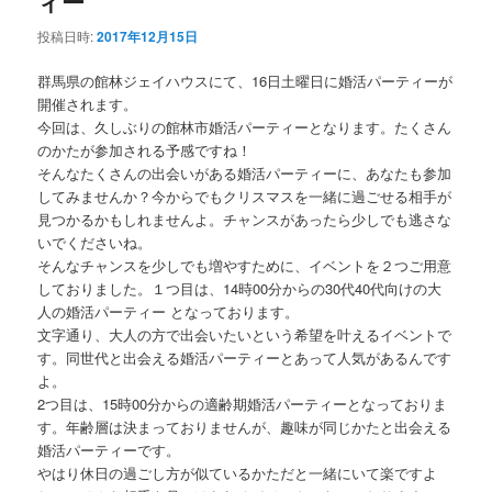
ィー
投稿日時:
2017年12月15日
群馬県の館林ジェイハウスにて、16日土曜日に婚活パーティーが
開催されます。
今回は、久しぶりの館林市婚活パーティーとなります。たくさん
のかたが参加される予感ですね！
そんなたくさんの出会いがある婚活パーティーに、あなたも参加
してみませんか？今からでもクリスマスを一緒に過ごせる相手が
見つかるかもしれませんよ。チャンスがあったら少しでも逃さな
いでくださいね。
そんなチャンスを少しでも増やすために、イベントを２つご用意
しておりました。１つ目は、14時00分からの30代40代向けの大
人の婚活パーティー となっております。
文字通り、大人の方で出会いたいという希望を叶えるイベントで
す。同世代と出会える婚活パーティーとあって人気があるんです
よ。
2つ目は、15時00分からの適齢期婚活パーティーとなっておりま
す。年齢層は決まっておりませんが、趣味が同じかたと出会える
婚活パーティーです。
やはり休日の過ごし方が似ているかただと一緒にいて楽ですよ