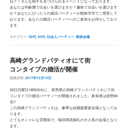
ね？！そんな相手を見つけられるイベントになっております。
あなたは年齢層で出会いを選びますか？趣味て出会いを選びます
か？あなたにぴったりの婚活パーティーが館林市市でご用意して
おります。あなたの婚活パーティーへのご参加をお待ちしており
ます。
カテゴリー:
30代
,
40代
,
社会人パーティー
,
館林会場
高崎グランドパティオにて街
コンタイプの婚活が開催
投稿日時:
2017年12月13日
26日日曜日18時00分に、群馬県の高崎グランドパティオにて街
コンタイプの婚活パーティーが開催されました。参加者は総勢80
名!!
この高崎グランドパティオは、豪華な結婚披露宴会場となってお
ります。
とてもオシャレな雰囲気で、毎回満員御礼の大人気の会場となり
ます。