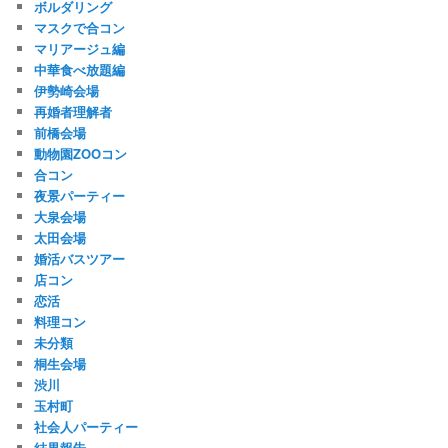
ボルダリング
マスクで合コン
マリアージュ編
中華食べ放題編
伊勢崎会場
再婚者理解者
前橋会場
動物園ZOOコン
合コン
夜景パーティー
大泉会場
太田会場
婚活バスツアー
店コン
恋活
料理コン
未分類
桐生会場
渋川
玉村町
社会人パーティー
結果報告