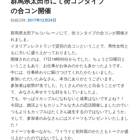
群馬県太田市にて街コンタイプ
の合コン開催
投稿日時:
2017年12月24日
群馬県太田アルコバレーノにて、街コンタイプの合コンが開催さ
れましま。
イタリアンレストランで貸切の合コンということで、男性女性と
もに大いに盛り上がっておりました。
開催されたのは、17日19時00分からでした。ちょうど日曜日と
いうこともあり、お仕事がお休みのかたも多かったようです。
中には、仕事終わりに駆けつけてくれたかたもいました。
参加いただいたみなさん、本当にありがとうございます。
参加者は総勢37名でした。たくさんのかたと出会うことができ
て、みなさん幸せそうな顔ををしていましたよ。
でも、やっぱりカップルになれないと成果はないですよね？！
今回は、婚活よりもカジュアルな大人の恋活開催しましたのでい
つもよりもカップルはたくさん誕生するのではないでしようか。
そして、参加者のみなさんにはスイーツもプレゼントいたしまし
た！
スイーツを食べながら、ワイワイと初対面のかたともトークが盛
り上がったのではないでしょうか。