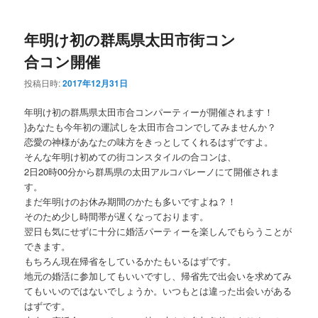
ー
コ
ン
年明け初の群馬県太田市街コン
ン
テ
合コン開催
テ
ン
投稿日時:
2017年12月31日
ン
ツ
年明け初の群馬県太田市合コンパーティーが開催されます！
}あなたも今年初の運試しを太田市合コンでしてみませんか？
ツ
へ
恋愛の神様があなたの味方をきっとしてくれるはずですよ。
そんな年明け初めての街コンスタイルの合コンは、
へ
移
2日20時00分から群馬県の太田アルコバレーノにて開催されま
す。
移
動
まだ年明けのお休み期間のかたも多いですよね？！
そのため少し時間帯が遅くなっております。
動
翌日も気にせずに十分に婚活パーティーを楽しんでもらうことが
できます。
もちろん現在帰省をしているかたもいるはずです。
地元の婚活に参加してもいいですし、帰省先で出会いを求めてみ
てもいいのではないでしょうか。いつもとは違った出会いがある
はずです。