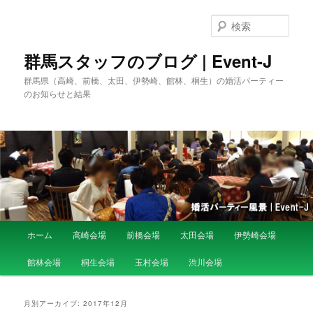
検
索
群馬スタッフのブログ | Event-J
群馬県（高崎、前橋、太田、伊勢崎、館林、桐生）の婚活パーティー
のお知らせと結果
メ
ホーム
高崎会場
前橋会場
太田会場
伊勢崎会場
メ
サ
イ
ン
館林会場
桐生会場
玉村会場
渋川会場
イ
ブ
メ
ニ
ン
コ
ュ
月別アーカイブ:
2017年12月