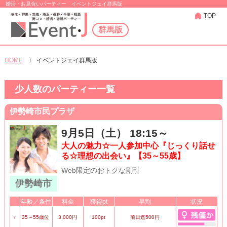
婚活・お見合いパーティー イベントジェイ群馬版
TOP
群馬版
HOME
〉
イベントジェイ群馬版
少人数のパーティー一覧
伊勢崎市民プラザ
9月5日（土） 18:15～
大人の魅力☆一人参加中心『じっくり話せ
る☆理想の出会い』【35～55歳】
Web限定のおトクな割引
伊勢崎市
年齢／条件
料金
獲得pt
早割
状況
♀
35～55歳位
3,000円
100pt
前日迄500円