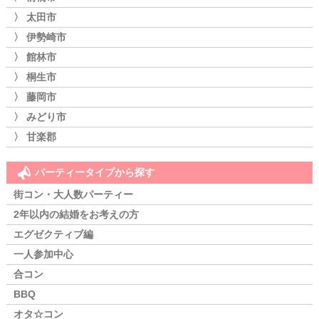
〉 太田市
〉 伊勢崎市
〉 館林市
〉 桐生市
〉 藤岡市
〉 みどり市
〉 甘楽郡
パーティータイプから探す
街コン・大人数パーティー
2年以内の結婚をお考えの方
エグゼクティブ編
一人参加中心
合コン
BBQ
オタ☆コン