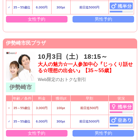
♂
35～55歳位
6,000円
300pt
前日迄5000円
女性予約
男性予約
伊勢崎市民プラザ
10月3日（土） 18:15～
大人の魅力☆一人参加中心『じっくり話せ
る☆理想の出会い』【35～55歳】
Web限定のおトクな割引
伊勢崎市
年齢／条件
料金
獲得pt
早割
状況
♀
35～55歳位
3,000円
100pt
前日迄500円
♂
35～55歳位
6,000円
300pt
前日迄5000円
女性予約
男性予約