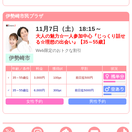
伊勢崎市民プラザ
11月7日（土） 18:15～
大人の魅力☆一人参加中心『じっくり話せ
る☆理想の出会い』【35～55歳】
Web限定のおトクな割引
伊勢崎市
年齢／条件
料金
獲得pt
早割
状況
♀
35～55歳位
3,000円
100pt
前日迄500円
♂
35～55歳位
6,000円
300pt
前日迄5000円
女性予約
男性予約