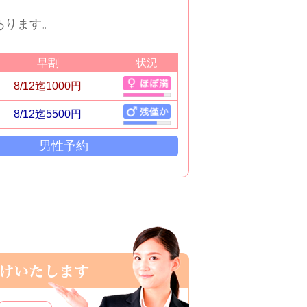
あります。
早割
状況
8/12迄1000円
8/12迄5500円
男性予約