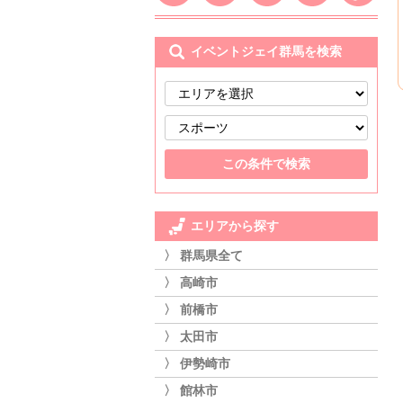
イベントジェイ群馬を検索
エリアから探す
〉 群馬県全て
〉 高崎市
〉 前橋市
〉 太田市
〉 伊勢崎市
〉 館林市