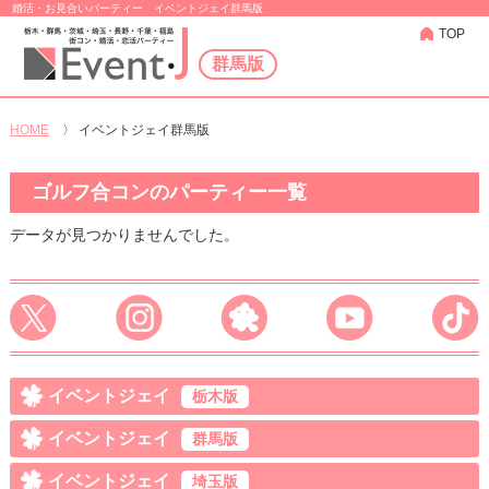
婚活・お見合いパーティー イベントジェイ群馬版
TOP
群馬版
HOME
〉
イベントジェイ群馬版
ゴルフ合コンのパーティー一覧
データが見つかりませんでした。
イベントジェイ
栃木版
イベントジェイ
群馬版
イベントジェイ
埼玉版