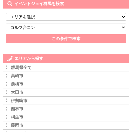
イベントジェイ群馬を検索
エリアから探す
〉 群馬県全て
〉 高崎市
〉 前橋市
〉 太田市
〉 伊勢崎市
〉 館林市
〉 桐生市
〉 藤岡市