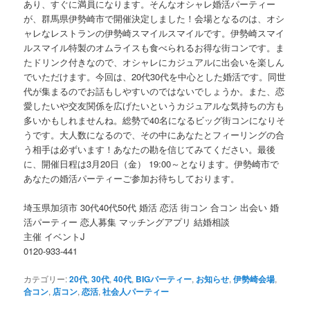
あり、すぐに満員になります。そんなオシャレ婚活パーティー
が、群馬県伊勢崎市で開催決定しました！会場となるのは、オシ
ャレなレストランの伊勢崎スマイルスマイルです。伊勢崎スマイ
ルスマイル特製のオムライスも食べられるお得な街コンです。ま
たドリンク付きなので、オシャレにカジュアルに出会いを楽しん
でいただけます。今回は、20代30代を中心とした婚活です。同世
代が集まるのでお話もしやすいのではないでしょうか。また、恋
愛したいや交友関係を広げたいというカジュアルな気持ちの方も
多いかもしれませんね。総勢で40名になるビッグ街コンになりそ
うです。大人数になるので、その中にあなたとフィーリングの合
う相手は必ずいます！あなたの勘を信じてみてください。最後
に、開催日程は3月20日（金） 19:00～となります。伊勢崎市で
あなたの婚活パーティーご参加お待ちしております。
埼玉県加須市 30代40代50代 婚活 恋活 街コン 合コン 出会い 婚
活パーティー 恋人募集 マッチングアプリ 結婚相談
主催 イベントJ
0120-933-441
カテゴリー:
20代
,
30代
,
40代
,
BIGパーティー
,
お知らせ
,
伊勢崎会場
,
合コン
,
店コン
,
恋活
,
社会人パーティー