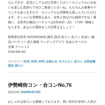
ろんですが、恋活としてもぜひ活用ください！カジュアルに出会
いを楽しむ気持ちでぜひご参加くださいね。もちろんお食事やド
リンクもありますので、カジュアルな雰囲気も楽しんでいただけ
ます。オシャレな雰囲気もあり、女性人気なのも納得ですね！最
後に、太田市の婚活パーティーは5月24日（日） 17:00～開催と
なります。あなたの運命をこの日変えましょう！
群馬県太田市 20代30代40代 婚活 恋活 街コン 合コン 出会い 婚
活パーティー 恋人募集 マッチングアプリ 社会人サークル
主催 イベントJ
0120-933-441
カテゴリー:
20代
,
30代
,
40代
,
お知らせ
,
カフェコン
,
合コン
,
太田会場
,
恋活
,
街コン
伊勢崎街コン・合コンNo,76
投稿日時:
2026年3月19日
おしゃれな街コンも開催しております。若い世代や女性に人気が