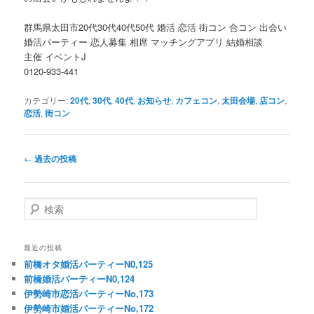
群馬県太田市20代30代40代50代 婚活 恋活 街コン 合コン 出会い
婚活パーティー 恋人募集 相席 マッチングアプリ 結婚相談
主催 イベントJ
0120-933-441
カテゴリー:
20代
,
30代
,
40代
,
お知らせ
,
カフェコン
,
太田会場
,
店コン
,
恋活
,
街コン
投
←
過去の投稿
稿
ナ
ビ
検
ゲ
索
ー
シ
最近の投稿
ョ
前橋オタ婚活パーティーN0,125
ン
前橋婚活パーティーN0,124
伊勢崎市恋活パーティーNo,173
伊勢崎市婚活パーティーNo,172