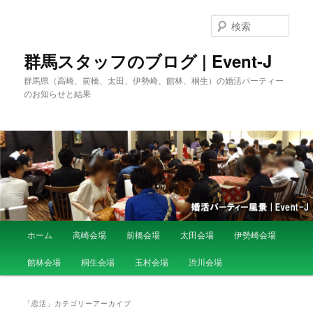
検
索
群馬スタッフのブログ | Event-J
群馬県（高崎、前橋、太田、伊勢崎、館林、桐生）の婚活パーティー
のお知らせと結果
メ
ホーム
高崎会場
前橋会場
太田会場
伊勢崎会場
メ
サ
イ
ン
館林会場
桐生会場
玉村会場
渋川会場
イ
ブ
メ
ニ
ン
コ
ュ
「
恋活
」カテゴリーアーカイブ