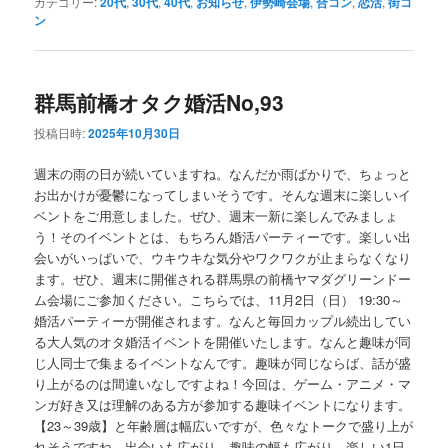
カテゴリー:
20代
,
30代
,
40代
,
お知らせ
,
伊勢崎会場
,
合コン
,
恋活
,
街コ
ン
群馬前橋オタク婚活No,93
投稿日時:
2025年10月30日
週末の雨の日が続いていますね。なんだか雨ばかりで、ちょっと
お出かけが憂鬱になってしまいそうです。そんな週末に楽しいイ
ベントをご用意しました。ぜひ、週末一新に楽しんでみましょ
う！そのイベントとは、もちろん婚活パーティーです。楽しい出
会いがいっぱいで、ウキウキな気分やワクワクが止まらなくなり
ます。ぜひ、週末に開催される群馬県の前橋ヤマダグリーンドー
ム会場にご参加ください。こちらでは、11月2日（日） 19:30～
婚活パーティーが開催されます。なんと毎回カップル続出してい
る大人気のオタ婚活イベントを開催いたします。なんと趣味が同
じ人同士で集まるイベントなんです。趣味が同じならば、話が盛
り上がるのは間違いなしですよね！今回は、ゲーム・アニメ・マ
ンガ好き又は理解のある方が参加する趣味イベントになります。
【23～39歳】と年齢層は幅広いですが、色々なトークで盛り上が
れそうですね。出会いも広がり、趣味の幅も広がり、楽しい1日