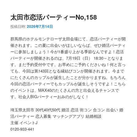
ー
コ
ン
太田市恋活パーティーNo,158
ン
テ
投稿日時:
2026年7月14日
テ
ン
群馬県のホテルモンテローザ太田会場にて、恋活パーティーが開
ン
ツ
催されます。この夏に出会いがほしいならば、ぜひ婚活パーティ
ーに参加しましょう！今が1番盛り上がる季節なんですよ！恋活
パーティーが開催されるのは、7月19日（日） 18:30～となりま
ツ
へ
す。まだ予約受付中です。お早めにご予約くださいね！何と言っ
ても、今回は第143回となる縁結びコンが開催されます。今まで
へ
移
にたくさんのカップルが誕生したことが分かりますね。もちろん
今回の恋活パーティーでもカップルが誕生しそうですよ！こちら
移
動
のイベントは、MAX40のたくさんの方と出会えるチャンスで
す。社会人BIGパーティーおみのがしなく！
動
埼玉県太田市 30代40代50代 婚活 恋活 街コン 合コン 出会い 婚
活パーティー 恋人募集 マッチングアプリ 結婚相談
主催 イベントJ
0120-933-441