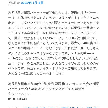
投稿日時:
2025年11月18日
次回祝日に婚活パーティーが開催されます。祝日の婚活パーティ
ーは、お休みの社会人も多いので、盛り上がります！たくさんの
出会い、ワクワクとドキドキの婚活パーティーにぜひあなたも参
加してみてください。今回ご紹介するのは、群馬県の伊勢崎スマ
イルスマイル会場です。祝日開催の婚活パーティーということ
で、開催日程はもちろん11月24日（月） 19:00～祝日開催です。
なんとすでに予約も続々と入っております。最大で、40名街コン
スタイルの婚活パーティーとなります。これだけ一度にたくさん
の人に会えるチャンスはなかなかないですよ？！伊勢崎smile
smileでは、会場にぴったりの20代30代中心としたカジュアル恋
活パーティーをご用意じした。みんなでワイワイ楽しむためのイ
ベントです。特選オムライス・ドリンクもご用意しております。
みんなで一緒に楽しんじゃいましょう！
埼玉県加須市20代30代40代 婚活 恋活 街コン 合コン 出会い 婚活
パーティー 恋人募集 相席 マッチングアプリ 結婚相談
主催 イベントJ
0120-933-441