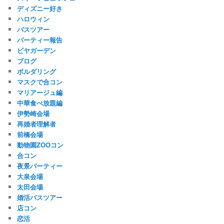
ディズニー好き
ハロウィン
バスツアー
パーティー報告
ビヤガーデン
ブログ
ボルダリング
マスクで合コン
マリアージュ編
中華食べ放題編
伊勢崎会場
再婚者理解者
前橋会場
動物園ZOOコン
合コン
夜景パーティー
大泉会場
太田会場
婚活バスツアー
店コン
恋活