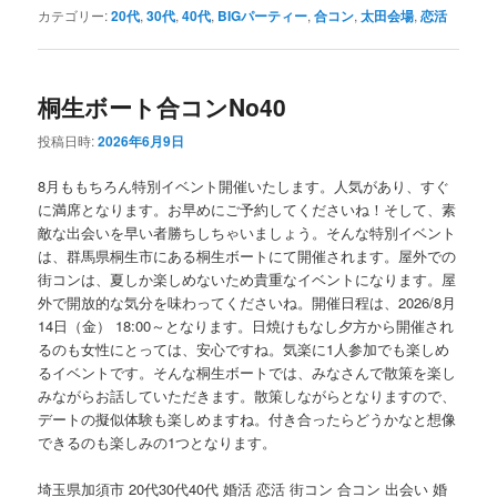
カテゴリー:
20代
,
30代
,
40代
,
BIGパーティー
,
合コン
,
太田会場
,
恋活
桐生ボート合コンNo40
投稿日時:
2026年6月9日
8月ももちろん特別イベント開催いたします。人気があり、すぐ
に満席となります。お早めにご予約してくださいね！そして、素
敵な出会いを早い者勝ちしちゃいましょう。そんな特別イベント
は、群馬県桐生市にある桐生ボートにて開催されます。屋外での
街コンは、夏しか楽しめないため貴重なイベントになります。屋
外で開放的な気分を味わってくださいね。開催日程は、2026/8月
14日（金） 18:00～となります。日焼けもなし夕方から開催され
るのも女性にとっては、安心ですね。気楽に1人参加でも楽しめ
るイベントです。そんな桐生ボートでは、みなさんで散策を楽し
みながらお話していただきます。散策しながらとなりますので、
デートの擬似体験も楽しめますね。付き合ったらどうかなと想像
できるのも楽しみの1つとなります。
埼玉県加須市 20代30代40代 婚活 恋活 街コン 合コン 出会い 婚