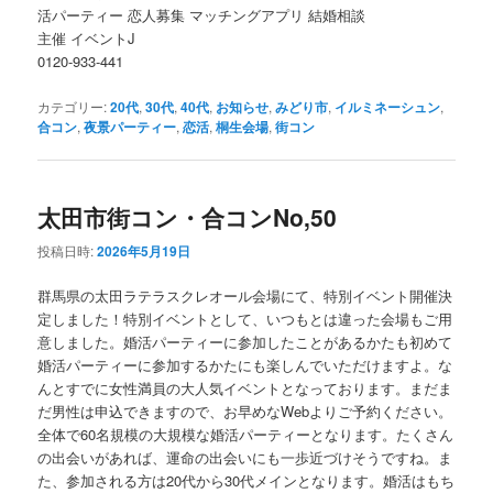
活パーティー 恋人募集 マッチングアプリ 結婚相談
主催 イベントJ
0120-933-441
カテゴリー:
20代
,
30代
,
40代
,
お知らせ
,
みどり市
,
イルミネーシュン
,
合コン
,
夜景パーティー
,
恋活
,
桐生会場
,
街コン
太田市街コン・合コンNo,50
投稿日時:
2026年5月19日
群馬県の太田ラテラスクレオール会場にて、特別イベント開催決
定しました！特別イベントとして、いつもとは違った会場もご用
意しました。婚活パーティーに参加したことがあるかたも初めて
婚活パーティーに参加するかたにも楽しんでいただけますよ。な
んとすでに女性満員の大人気イベントとなっております。まだま
だ男性は申込できますので、お早めなWebよりご予約ください。
全体で60名規模の大規模な婚活パーティーとなります。たくさん
の出会いがあれば、運命の出会いにも一歩近づけそうですね。ま
た、参加される方は20代から30代メインとなります。婚活はもち