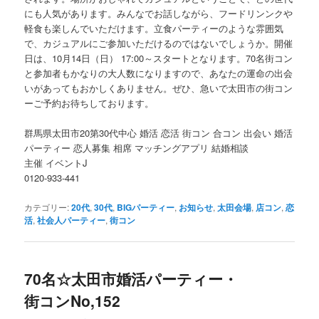
にも人気があります。みんなでお話しながら、フードリンンクや
軽食も楽しんでいただけます。立食パーティーのような雰囲気
で、カジュアルにご参加いただけるのではないでしょうか。開催
日は、10月14日（日） 17:00～スタートとなります。70名街コン
と参加者もかなりの大人数になりますので、あなたの運命の出会
いがあってもおかしくありません。ぜひ、急いで太田市の街コン
ーご予約お待ちしております。
群馬県太田市20第30代中心 婚活 恋活 街コン 合コン 出会い 婚活
パーティー 恋人募集 相席 マッチングアプリ 結婚相談
主催 イベントJ
0120-933-441
カテゴリー:
20代
,
30代
,
BIGパーティー
,
お知らせ
,
太田会場
,
店コン
,
恋
活
,
社会人パーティー
,
街コン
70名☆太田市婚活パーティー・
街コンNo,152