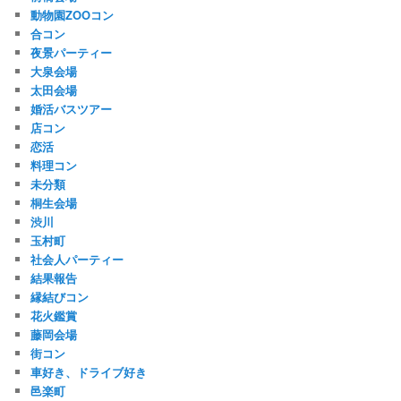
動物園ZOOコン
合コン
夜景パーティー
大泉会場
太田会場
婚活バスツアー
店コン
恋活
料理コン
未分類
桐生会場
渋川
玉村町
社会人パーティー
結果報告
縁結びコン
花火鑑賞
藤岡会場
街コン
車好き、ドライブ好き
邑楽町