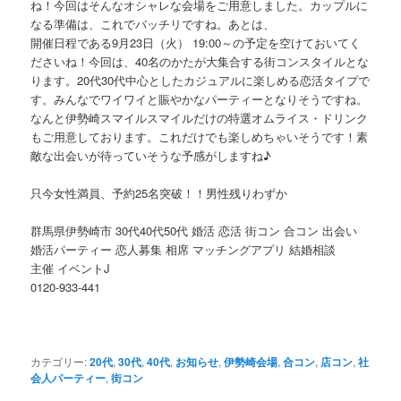
ね！今回はそんなオシャレな会場をご用意しました。カップルに
なる準備は、これでバッチリですね。あとは、
開催日程である9月23日（火） 19:00～の予定を空けておいてく
ださいね！今回は、40名のかたが大集合する街コンスタイルとな
ります。20代30代中心としたカジュアルに楽しめる恋活タイプで
す。みんなでワイワイと賑やかなパーティーとなりそうですね。
なんと伊勢崎スマイルスマイルだけの特選オムライス・ドリンク
もご用意しております。これだけでも楽しめちゃいそうです！素
敵な出会いが待っていそうな予感がしますね♪
只今女性満員、予約25名突破！！男性残りわずか
群馬県伊勢崎市 30代40代50代 婚活 恋活 街コン 合コン 出会い
婚活パーティー 恋人募集 相席 マッチングアプリ 結婚相談
主催 イベントJ
0120-933-441
カテゴリー:
20代
,
30代
,
40代
,
お知らせ
,
伊勢崎会場
,
合コン
,
店コン
,
社
会人パーティー
,
街コン