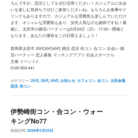
ろんですが、恋活としてもぜひ活用ください！カジュアルに出会
いを楽しむ気持ちでぜひご参加くださいね。もちろんお食事やド
リンクもありますので、カジュアルな雰囲気も楽しんでいただけ
ます。オシャレな雰囲気もあり、女性人気なのも納得ですね！最
後に、太田市の婚活パーティーは5月24日（日） 17:00～開催と
なります。あなたの運命をこの日変えましょう！
群馬県太田市 20代30代40代 婚活 恋活 街コン 合コン 出会い 婚
活パーティー 恋人募集 マッチングアプリ 社会人サークル
主催 イベントJ
0120-933-441
カテゴリー:
20代
,
30代
,
40代
,
お知らせ
,
カフェコン
,
合コン
,
太田会場
,
恋活
,
街コン
伊勢崎街コン・合コン・ウォー
キングNo77
投稿日時:
2026年3月25日