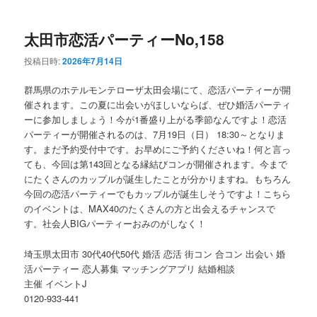
ー
コ
ン
太田市恋活パーティーNo,158
ン
テ
投稿日時:
2026年7月14日
テ
ン
群馬県のホテルモンテローザ太田会場にて、恋活パーティーが開
ン
ツ
催されます。この夏に出会いがほしいならば、ぜひ婚活パーティ
ーに参加しましょう！今が1番盛り上がる季節なんですよ！恋活
パーティーが開催されるのは、7月19日（日） 18:30～となりま
ツ
へ
す。まだ予約受付中です。お早めにご予約くださいね！何と言っ
ても、今回は第143回となる縁結びコンが開催されます。今まで
へ
移
にたくさんのカップルが誕生したことが分かりますね。もちろん
今回の恋活パーティーでもカップルが誕生しそうですよ！こちら
移
動
のイベントは、MAX40のたくさんの方と出会えるチャンスで
す。社会人BIGパーティーおみのがしなく！
動
埼玉県太田市 30代40代50代 婚活 恋活 街コン 合コン 出会い 婚
活パーティー 恋人募集 マッチングアプリ 結婚相談
主催 イベントJ
0120-933-441