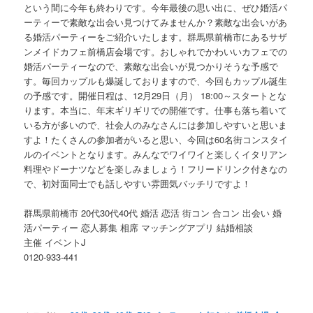
という間に今年も終わりです。今年最後の思い出に、ぜひ婚活パ
ーティーで素敵な出会い見つけてみませんか？素敵な出会いがあ
る婚活パーティーをご紹介いたします。群馬県前橋市にあるサザ
ンメイドカフェ前橋店会場です。おしゃれでかわいいカフェでの
婚活パーティーなので、素敵な出会いが見つかりそうな予感で
す。毎回カップルも爆誕しておりますので、今回もカップル誕生
の予感です。開催日程は、12月29日（月） 18:00～スタートとな
ります。本当に、年末ギリギリでの開催です。仕事も落ち着いて
いる方が多いので、社会人のみなさんには参加しやすいと思いま
すよ！たくさんの参加者がいると思い、今回は60名街コンスタイ
ルのイベントとなります。みんなでワイワイと楽しくイタリアン
料理やドーナツなどを楽しみましょう！フリードリンク付きなの
で、初対面同士でも話しやすい雰囲気バッチリですよ！
群馬県前橋市 20代30代40代 婚活 恋活 街コン 合コン 出会い 婚
活パーティー 恋人募集 相席 マッチングアプリ 結婚相談
主催 イベントJ
0120-933-441