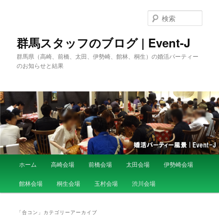
検
索
群馬スタッフのブログ | Event-J
群馬県（高崎、前橋、太田、伊勢崎、館林、桐生）の婚活パーティー
のお知らせと結果
メ
ホーム
高崎会場
前橋会場
太田会場
伊勢崎会場
メ
サ
イ
ン
館林会場
桐生会場
玉村会場
渋川会場
イ
ブ
メ
ニ
ン
コ
ュ
「
合コン
」カテゴリーアーカイブ