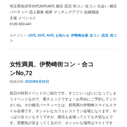
埼玉県加須市20代30代40代 婚活 恋活 街コン 合コン 出会い 婚活
パーティー 恋人募集 相席 マッチングアプリ 結婚相談
主催 イベントJ
0120-933-441
カテゴリー:
20代
,
30代
,
40代
,
お知らせ
,
伊勢崎会場
,
合コン
,
恋活
,
街コ
ン
女性満員、伊勢崎街コン・合コ
ンNo,72
投稿日時:
2025年9月20日
祝日の特別イベントのご紹介です。すぐにいっぱいになってしま
うイベントなので、要チェックですよ！お早めにご予約してくだ
さいね。その婚活パーティーとは、群馬県の伊勢崎スマイルスマ
イル会場です。オシャレなカフェレストラン会場となります。や
っぱり合コンもそうですが、婚活も会場ってとても大切なんで
す。雰囲気が決まってくるので、オシャレな場所はマストです