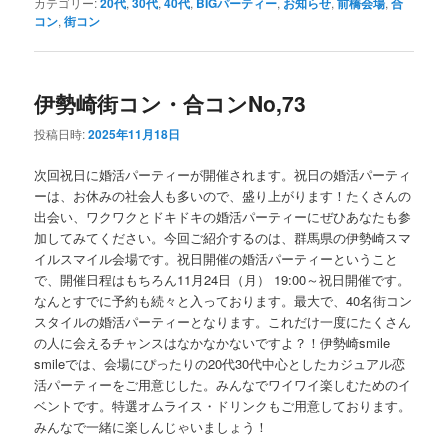
カテゴリー:
20代
,
30代
,
40代
,
BIGパーティー
,
お知らせ
,
前橋会場
,
合
コン
,
街コン
伊勢崎街コン・合コンNo,73
投稿日時:
2025年11月18日
次回祝日に婚活パーティーが開催されます。祝日の婚活パーティ
ーは、お休みの社会人も多いので、盛り上がります！たくさんの
出会い、ワクワクとドキドキの婚活パーティーにぜひあなたも参
加してみてください。今回ご紹介するのは、群馬県の伊勢崎スマ
イルスマイル会場です。祝日開催の婚活パーティーということ
で、開催日程はもちろん11月24日（月） 19:00～祝日開催です。
なんとすでに予約も続々と入っております。最大で、40名街コン
スタイルの婚活パーティーとなります。これだけ一度にたくさん
の人に会えるチャンスはなかなかないですよ？！伊勢崎smile
smileでは、会場にぴったりの20代30代中心としたカジュアル恋
活パーティーをご用意じした。みんなでワイワイ楽しむためのイ
ベントです。特選オムライス・ドリンクもご用意しております。
みんなで一緒に楽しんじゃいましょう！