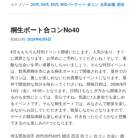
カテゴリー:
20代
,
30代
,
40代
,
BIGパーティー
,
合コン
,
太田会場
,
恋活
桐生ボート合コンNo40
投稿日時:
2026年6月9日
8月ももちろん特別イベント開催いたします。人気があり、すぐ
に満席となります。お早めにご予約してくださいね！そして、素
敵な出会いを早い者勝ちしちゃいましょう。そんな特別イベント
は、群馬県桐生市にある桐生ボートにて開催されます。屋外での
街コンは、夏しか楽しめないため貴重なイベントになります。屋
外で開放的な気分を味わってくださいね。開催日程は、2026/8月
14日（金） 18:00～となります。日焼けもなし夕方から開催され
るのも女性にとっては、安心ですね。気楽に1人参加でも楽しめ
るイベントです。そんな桐生ボートでは、みなさんで散策を楽し
みながらお話していただきます。散策しながらとなりますので、
デートの擬似体験も楽しめますね。付き合ったらどうかなと想像
できるのも楽しみの1つとなります。
埼玉県加須市 20代30代40代 婚活 恋活 街コン 合コン 出会い 婚