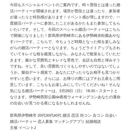
今回もスペシャルイベントのご案内です。時々普段とは違った婚
活パーティーが開催されます。場所が普段とは違ったり、参加者
が違ったりと特別感があります！イベント感が増しますので、一
度婚活パーティーに参加したことがあるかたもまた参加してもら
いたいです。そして、今回のスペシャル婚活パーティーはこちら
で開催になりました！群馬県伊勢崎市にある伊勢崎赤松園あやな
すパークです。こちらで、今ちょうど時期となった桜を楽しみな
がらの婚活パーティーとなります。ちょうどライトアップもされ
ていてキレイな桜を鑑賞しながら、みなさんで散策をしていただ
きます。厳かな雰囲気とキレイな景色で、会話も自然と弾みそう
ですね。そして、良い雰囲気づくりもしやすいのではないでしょ
うか。擬似デート感覚で、あなたにぴったりなお相手も見つかり
やすいと思います。さらには、お帰りの際にはプチお土産もご用
意しています。こちらもお楽しみにしていてくださいね！そんな
気になる婚活パーティーは、3月29日（日） 18:30～スタートと
なります。伊勢崎西部公園de夜桜ウォーキングコンあなたの運命
の出会いが見つかる夜になるかもしれませんね。
群馬県伊勢崎市 20代30代40代 婚活 恋活 街コン 合コン 出会い
婚活パーティー 恋人募集 マッチングアプリ 結婚相談
主催 イベントJ