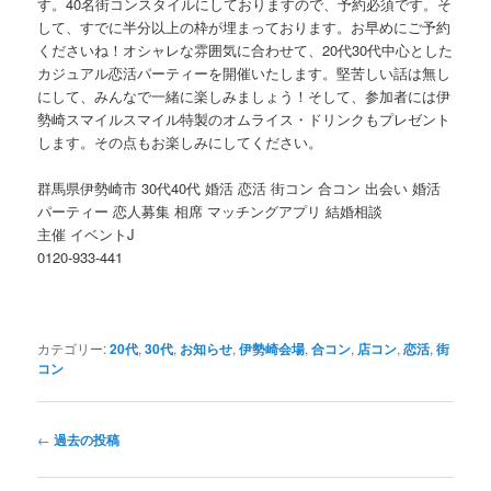
す。40名街コンスタイルにしておりますので、予約必須です。そ
して、すでに半分以上の枠が埋まっております。お早めにご予約
くださいね！オシャレな雰囲気に合わせて、20代30代中心とした
カジュアル恋活パーティーを開催いたします。堅苦しい話は無し
にして、みんなで一緒に楽しみましょう！そして、参加者には伊
勢崎スマイルスマイル特製のオムライス・ドリンクもプレゼント
します。その点もお楽しみにしてください。
群馬県伊勢崎市 30代40代 婚活 恋活 街コン 合コン 出会い 婚活
パーティー 恋人募集 相席 マッチングアプリ 結婚相談
主催 イベントJ
0120-933-441
カテゴリー:
20代
,
30代
,
お知らせ
,
伊勢崎会場
,
合コン
,
店コン
,
恋活
,
街
コン
投
←
過去の投稿
稿
ナ