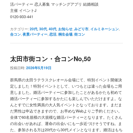
活パーティー 恋人募集 マッチングアプリ 結婚相談
主催 イベントJ
0120-933-441
カテゴリー:
20代
,
30代
,
40代
,
お知らせ
,
みどり市
,
イルミネーシュン
,
合コン
,
夜景パーティー
,
恋活
,
桐生会場
,
街コン
太田市街コン・合コンNo,50
投稿日時:
2026年5月19日
群馬県の太田ラテラスクレオール会場にて、特別イベント開催決
定しました！特別イベントとして、いつもとは違った会場もご用
意しました。婚活パーティーに参加したことがあるかたも初めて
婚活パーティーに参加するかたにも楽しんでいただけますよ。な
んとすでに女性満員の大人気イベントとなっております。まだま
だ男性は申込できますので、お早めなWebよりご予約ください。
全体で60名規模の大規模な婚活パーティーとなります。たくさん
の出会いがあれば、運命の出会いにも一歩近づけそうですね。ま
た、参加される方は20代から30代メインとなります。婚活はもち