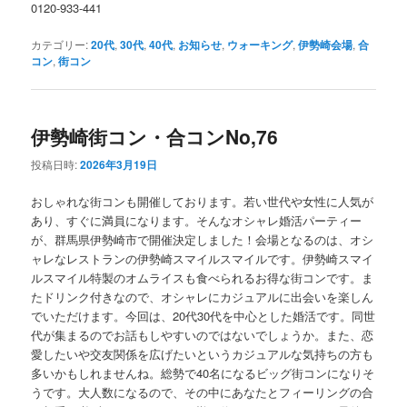
0120-933-441
カテゴリー:
20代
,
30代
,
40代
,
お知らせ
,
ウォーキング
,
伊勢崎会場
,
合
コン
,
街コン
伊勢崎街コン・合コンNo,76
投稿日時:
2026年3月19日
おしゃれな街コンも開催しております。若い世代や女性に人気が
あり、すぐに満員になります。そんなオシャレ婚活パーティー
が、群馬県伊勢崎市で開催決定しました！会場となるのは、オシ
ャレなレストランの伊勢崎スマイルスマイルです。伊勢崎スマイ
ルスマイル特製のオムライスも食べられるお得な街コンです。ま
たドリンク付きなので、オシャレにカジュアルに出会いを楽しん
でいただけます。今回は、20代30代を中心とした婚活です。同世
代が集まるのでお話もしやすいのではないでしょうか。また、恋
愛したいや交友関係を広げたいというカジュアルな気持ちの方も
多いかもしれませんね。総勢で40名になるビッグ街コンになりそ
うです。大人数になるので、その中にあなたとフィーリングの合