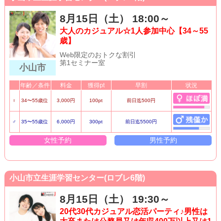
8月15日（土） 18:00～
大人のカジュアル☆1人参加中心【34～55
歳】
Web限定のおトクな割引
第1セミナー室
小山市
年齢／条件
料金
獲得pt
早割
状況
♀
34〜55歳位
3,000円
100pt
前日迄500円
♂
35〜55歳位
6,000円
300pt
前日迄5500円
女性予約
男性予約
小山市立生涯学習センター(ロブレ6階)
8月15日（土） 19:30～
20代30代カジュアル恋活パーティ♪男性は