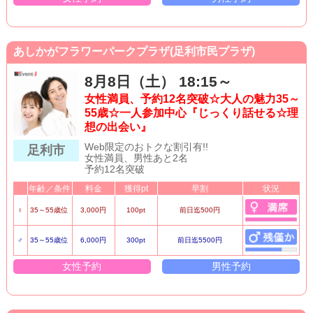
あしかがフラワーパークプラザ(足利市民プラザ)
8月8日（土） 18:15～
女性満員、予約12名突破☆大人の魅力35～
55歳☆一人参加中心『じっくり話せる☆理
想の出会い』
Web限定のおトクな割引有!!
足利市
女性満員、男性あと2名
予約12名突破
年齢／条件
料金
獲得pt
早割
状況
♀
35～55歳位
3,000円
100pt
前日迄500円
♂
35～55歳位
6,000円
300pt
前日迄5500円
女性予約
男性予約