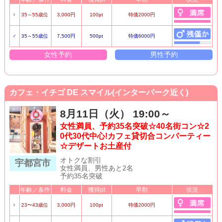
♀
35～55歳位
3,000円
100pt
特価2000円
♂
35～55歳位
7,500円
500pt
特価6000円
女性予約
男性予約
カフェ・イチゴ DE スマイル(インターパーク近く)
8月11日（火） 19:00～
女性満員、予約35名突破☆40名街コン☆2
0代30代中心!カフェ貸切合コンパーティー
☆デザートお土産付
オトクな割引
宇都宮市
女性満員、男性あと2名
予約35名突破
年齢／条件
料金
獲得pt
早割
状況
♀
23〜43歳位
3,000円
100pt
特価2000円