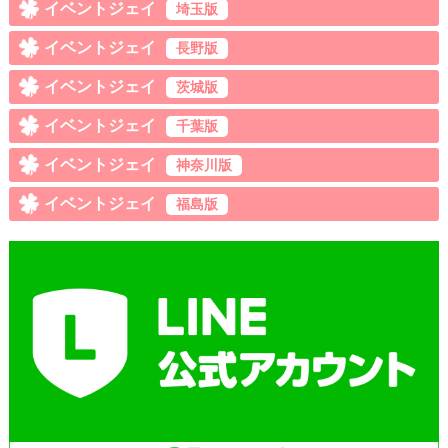
イベントジェイ
埼玉版
イベントジェイ
長野版
イベントジェイ
茨城版
イベントジェイ
千葉版
イベントジェイ
神奈川版
イベントジェイ
福島版