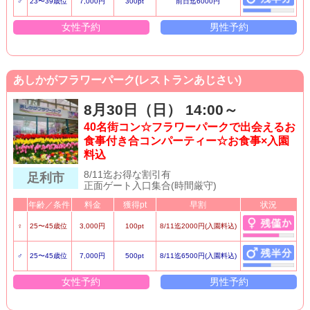
♂
23〜39歳位
7,000円
300pt
前日迄6000円
女性予約
男性予約
あしかがフラワーパーク(レストランあじさい)
8月30日（日） 14:00～
40名街コン☆フラワーパークで出会えるお
食事付き合コンパーティー☆お食事×入園
料込
8/11迄お得な割引有
足利市
正面ゲート入口集合(時間厳守)
年齢／条件
料金
獲得pt
早割
状況
♀
25〜45歳位
3,000円
100pt
8/11迄2000円(入園料込)
♂
25〜45歳位
7,000円
500pt
8/11迄6500円(入園料込)
女性予約
男性予約