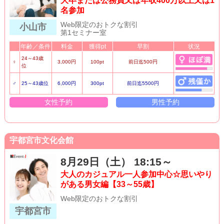
大卒または公務員又は年収400万以上又は1
名参加
Web限定のおトクな割引
小山市
第1セミナー室
年齢／条件
料金
獲得pt
早割
状況
24～43歳
♀
3,000円
100pt
前日迄500円
位
♂
25～43歳位
6,000円
300pt
前日迄5500円
女性予約
男性予約
宇都宮市文化会館
8月29日（土） 18:15～
大人のカジュアル一人参加中心☆思いやり
がある男女編【33～55歳】
Web限定のおトクな割引
宇都宮市