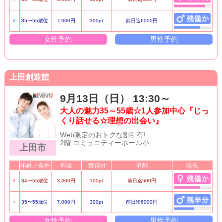
♂
35〜55歳位
7,000円
300pt
前日迄6000円
女性予約
男性予約
上田創造館
9月13日（日） 13:30～
大人の魅力35～55歳☆1人参加中心『じっ
くり話せる☆理想の出会い』
Web限定のおトクな割引有!
2階 コミュニティーホール小
上田市
年齢／条件
料金
獲得pt
早割
状況
♀
34〜55歳位
3,000円
100pt
前日迄500円
♂
35〜55歳位
7,000円
300pt
前日迄6000円
女性予約
男性予約