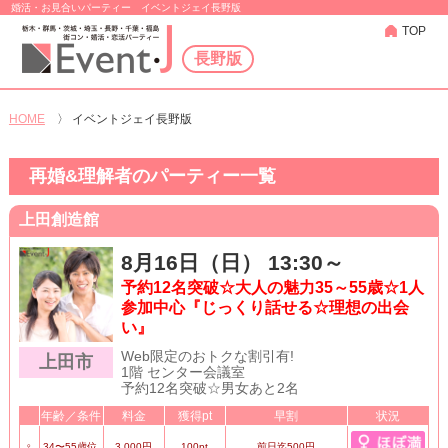
婚活・お見合いパーティー イベントジェイ長野版
TOP
長野版
HOME
〉
イベントジェイ長野版
再婚&理解者のパーティー一覧
上田創造館
8月16日（日） 13:30～
予約12名突破☆大人の魅力35～55歳☆1人
参加中心『じっくり話せる☆理想の出会
い』
Web限定のおトクな割引有!
上田市
1階 センター会議室
予約12名突破☆男女あと2名
年齢／条件
料金
獲得pt
早割
状況
♀
34〜55歳位
3,000円
100pt
前日迄500円