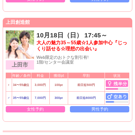
上田創造館
10月18日（日） 17:45～
大人の魅力35～55歳☆1人参加中心『じっ
くり話せる☆理想の出会い』
Web限定のおトクな割引有!
1階/センター会議室
上田市
年齢／条件
料金
獲得pt
早割
状況
♀
34〜55歳位
3,000円
100pt
前日迄500円
♂
35〜55歳位
7,000円
300pt
前日迄6000円
女性予約
男性予約