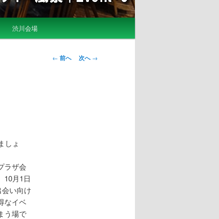
渋川会場
投
←
前へ
次へ
→
稿
ナ
ビ
ゲ
ー
シ
ョ
ましょ
ン
プラザ会
10月1日
出会い向け
得なイベ
まう場で