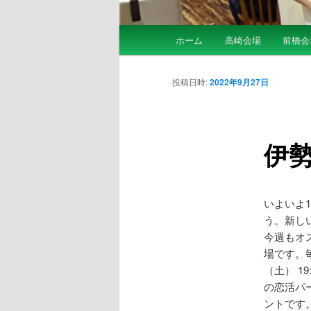
メ
ホーム
高崎会場
前橋会
メ
イ
ン
イ
メ
投稿日時:
2022年9月27日
ニ
ン
ュ
ー
伊勢
コ
ン
いよいよ
テ
う。新し
今週もオ
ン
場です。
（土） 
ツ
の恋活パ
ントです